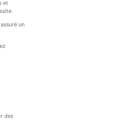
s et
ssite.
a assuré un
iez
ar des