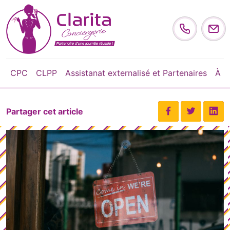
Skip to content
CPC
CLPP
Assistanat externalisé et Partenaires
À p
Partager cet article