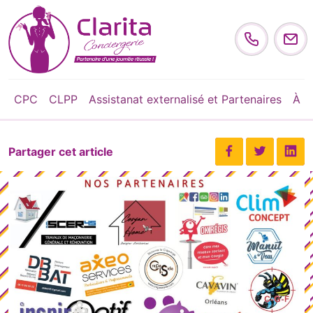
Skip to content
CPC
CLPP
Assistanat externalisé et Partenaires
À p
Partager cet article