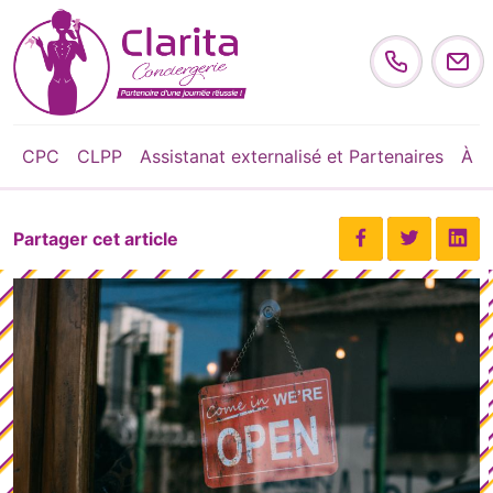
Skip to content
CPC
CLPP
Assistanat externalisé et Partenaires
À p
Partager cet article