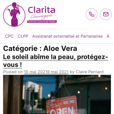
Skip to content
CPC
CLPP
Assistanat externalisé et Partenaires
À p
Catégorie :
Aloe Vera
Le soleil abîme la peau, protégez-
vous !
Posted on
10 mai 2021
9 mai 2021
by
Claire Perriard