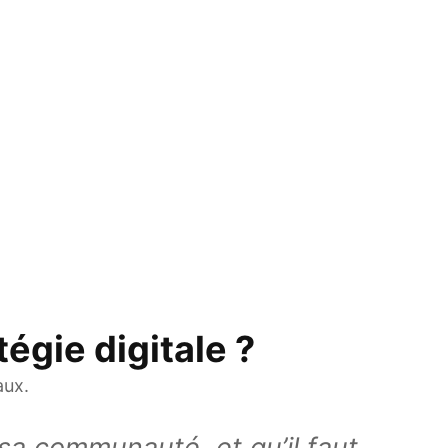
égie digitale ?
aux.
 sa communauté, et qu’il faut