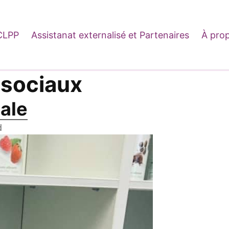
CLPP
Assistanat externalisé et Partenaires
À pro
sociaux
tale
d