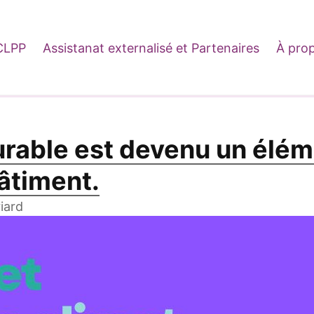
CLPP
Assistanat externalisé et Partenaires
À pro
able est devenu un éléme
bâtiment.
riard