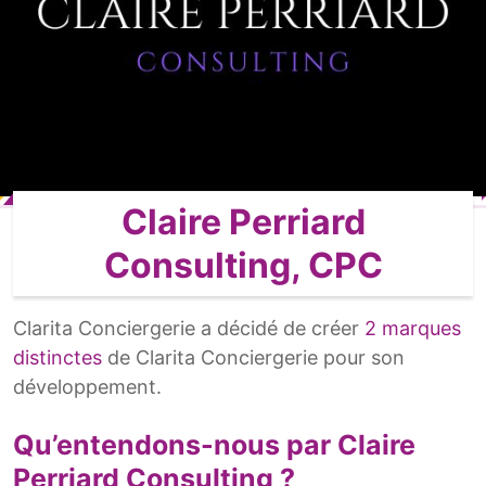
Claire Perriard
Consulting, CPC
Clarita Conciergerie a décidé de créer
2 marques
distinctes
de Clarita Conciergerie pour son
développement.
Qu’entendons-nous par Claire
Perriard Consulting ?